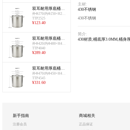
主材
:
双耳耐用厚底桶连
430不锈钢
盖(Φ250mm)
外Φ270/内Φ250×H250
430不锈钢
TTP2525
mm;约12L
¥
123.40
简介
:
双耳耐用厚底桶连
430材质;桶底厚3.0MM,
盖(Φ400mm)
外Φ420/内Φ400×H400
TTP4040
mm;约50L
¥
289.40
双耳耐用厚底桶连
盖(Φ450mm)
外Φ470/内Φ450×H450
TTP4545
mm;约71L
¥
331.60
新手指南
商城相关
注册会员
正品保证