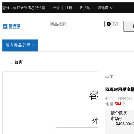
您好，欢迎来到酒总易快得
登录
|
注册
收货地
：
请选择
所有商品分类
首页
/
中国
CURTA科得
CURTA科得
双耳耐用厚底桶连盖
外Φ520/内Φ500
/
销量
:
584
个
430不锈钢
按个购买
市场价:
¥
493.90
/