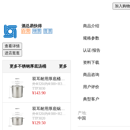
加入购物
预览
酒总易快得
商品介绍
自营
增票
普票
规格参数
查看详情
认证/报告
进店逛逛
资料下载
更多不锈钢厚底汤桶
更多
商品咨询
双耳耐用厚底桶连
盖(Φ300mm)
外Φ320/内Φ300×H300
用户评价
TTP3030
mm;约21L
¥
143.90
典型客户
双耳耐用厚底锅连
产地
:
盖(Φ300mm)
外Φ320/内Φ300×H200
中国
TTP3020
mm;约14L
¥
129.50