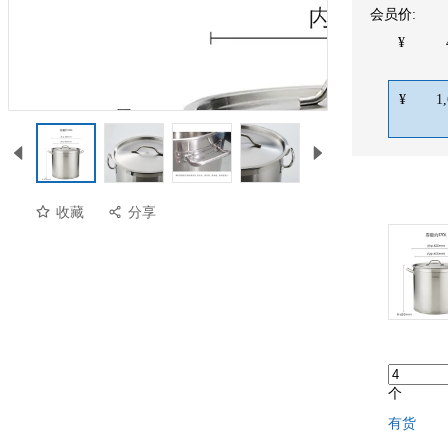
会员价:
¥
¥
1
收藏
分享
个
有货