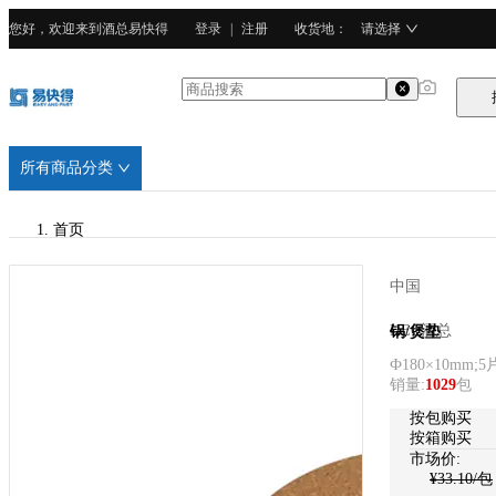
您好，欢迎来到酒总易快得
登录
|
注册
收货地
：
请选择
所有商品分类
首页
/
中国
HEC酒总
HEC酒总
锅/煲垫
Ф180×10mm;5
/
销量
:
1029
包
软木
按包购买
按箱购买
市场价:
¥
33.10
/包