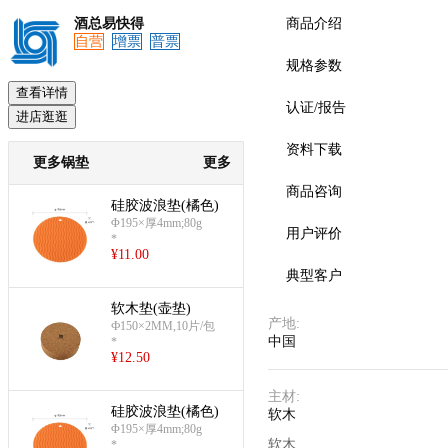
酒总易快得
商品介绍
自营
增票
普票
规格参数
查看详情
认证/报告
进店逛逛
资料下载
更多锅垫
更多
商品咨询
硅胶波浪垫(橘色)
Φ195×厚4mm;80g
用户评价
*
¥
11.00
典型客户
软木垫(壶垫)
产地
:
Ф150×2MM,10片/包
中国
*
¥
12.50
主材
:
硅胶波浪垫(橘色)
软木
Φ195×厚4mm;80g
软木
*