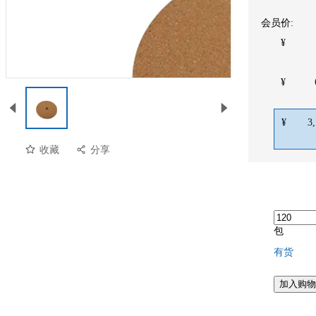
会员价:
¥
¥
¥
3
收藏
分享
包
有货
预览
加入购物