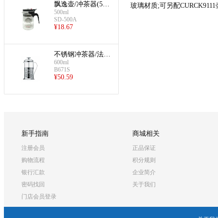
飘逸壶/冲茶器(500
玻璃材质;可另配CURCK911
500ml
ml直身)
SD-500A
¥
18.67
不锈钢冲茶器/法压
600ml
咖啡壶(窗式600ml)
B671S
¥
50.59
新手指南
商城相关
注册会员
正品保证
购物流程
积分规则
银行汇款
企业简介
密码找回
关于我们
门店会员登录