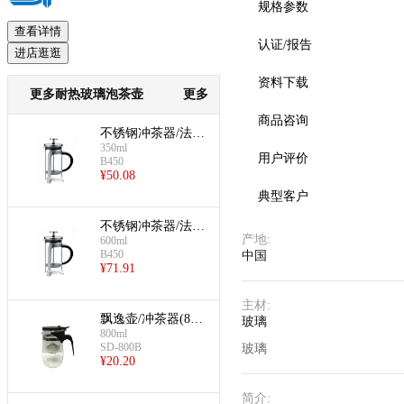
规格参数
查看详情
认证/报告
进店逛逛
资料下载
更多耐热玻璃泡茶壶
更多
商品咨询
不锈钢冲茶器/法压
350ml
咖啡壶(350ml)
用户评价
B450
¥
50.08
典型客户
不锈钢冲茶器/法压
产地
:
600ml
咖啡壶(600ml)
B450
中国
¥
71.91
主材
:
飘逸壶/冲茶器(800
玻璃
ml)
800ml
SD-800B
玻璃
¥
20.20
简介
: