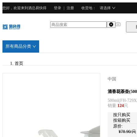
您好，欢迎来到酒总易快得
登录
|
注册
收货地
：
请选择
所有商品分类
首页
/
中国
酒总精选
酒总精选
清香花茶壶(500
500ml
(
FH-729X
/
销量
:
124
只
玻璃
按只购买
按箱购买
原价:
¥
78.90
/只