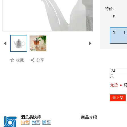
特价:
¥
¥
1
收藏
分享
只
无货
未上架
预览
酒总易快得
商品介绍
自营
增票
普票