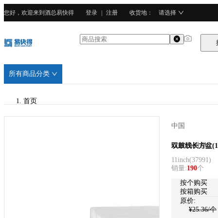
您好，欢迎来到酒总易快得
登录
|
注册
收货地
：
请选择
所有商品分类
首页
/
中国
CURTA科得
CURTA科得
双鼓线长方盆(1
11inch
(
37991
)
/
销量
:
190
个
强化瓷
按个购买
按箱购买
原价:
¥
25.36
/个