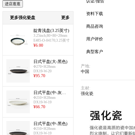
认证/报告
进店逛逛
资料下载
更多强化瓷盘
更多
商品咨询
靛青浅盘(3.25英寸)
3.25inch;80×80×20mm
用户评价
E485-O-04170;3.25英寸
¥
6.00
典型客户
日式平盘(大-黑色)
产地
:
Φ270×H28mm
DX19-W-20
中国
¥
95.70
主材
:
日式平盘(中-灰白
强化瓷
Φ210×H28mm
色)
DX19-W-19
¥
66.70
日式平盘(中-黑色)
Φ210×H28mm
DX19-W-19