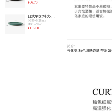
¥
66.70
日式平盘(特大-铜
Φ330×H28mm
绿色)
DX19-W-21
¥
116.00
简介
:
强化瓷,釉色细腻饱满,莹润如