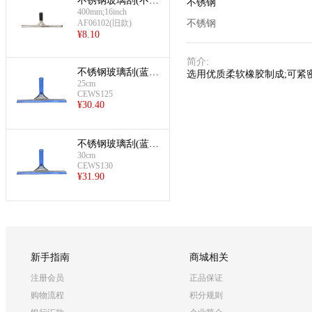
不锈钢玻璃刮(不锈
不锈钢
400mm;16inch
钢40cm套装)
AF06102(旧款)
不锈钢
¥
8.10
简介
:
不锈钢玻璃刮(蓝胶
选用优质柔软橡胶制成;可紧
25cm
条25cm套装)
CEWS125
¥
30.40
不锈钢玻璃刮(蓝胶
30cm
条30cm套装)
CEWS130
¥
31.90
新手指南
商城相关
注册会员
正品保证
购物流程
积分规则