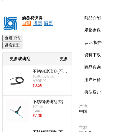
酒总易快得
商品介绍
自营
增票
普票
规格参数
查看详情
认证/报告
进店逛逛
资料下载
更多玻璃刮
更多
商品咨询
不锈钢玻璃刮(不锈
1050mm;42inch
钢胶条105cm)
用户评价
AF06109
¥
3.50
典型客户
不锈钢玻璃刮(铝合
产地
:
16"40cm
金40cm套装)
C-063
中国
¥
7.30
主材
: