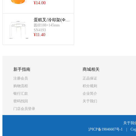
¥
14.00
蛋糕叉/冷却架(Ф18
8mm)
圆径188×145mm
SN4193
¥
11.40
新手指南
商城相关
注册会员
正品保证
购物流程
积分规则
银行汇款
企业简介
密码找回
关于我们
门店会员登录
关于我
沪ICP备19046607号-1
|
Cop