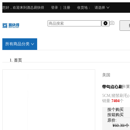
您好，欢迎来到酒总易快得
登录
|
注册
收货地
：
请选择
所有商品分类
首页
/
美国
CARLISLE卡莱尔
CARLISLE卡
带勾点心刷
5CM,猪鬃刷毛
(
/
销量
:
7404
个
猪鬃毛
按个购买
按箱购买
原价:
¥
60.30
/个