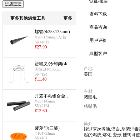
认证/报告
进店逛逛
资料下载
更多其他烘焙工具
更多
商品咨询
螺管(Φ28×135mm)
Φ28×135mm;5入/包
用户评价
SN41615
¥
27.90
典型客户
蛋糕叉/冷却架(Ф13
产地
:
4mm)
圆径134×145mm
美国
SN4194
¥
11.40
主材
:
丹麦不粘铝合金管
猪鬃毛
(Φ25×145mm)
Φ25×145mm
SN42124
猪鬃毛
¥
12.60
简介
:
菠萝印(三能)
经过两次煮沸,漂白,杀菌消
Φ104×33mm
起的燃烧,熔化,变形;挂钩可
SN4181