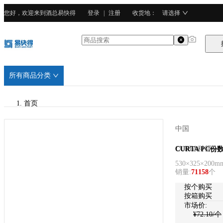
您好，欢迎来到酒总易快得
登录
|
注册
收货地
：
请选择
所有商品分类
首页
/
中国
CURTA科得
CURTA科得
CURTA PC份数
530×325×200mm
/
销量
:
71158
个
PC塑料
按个购买
按箱购买
市场价:
¥
72.10
/个