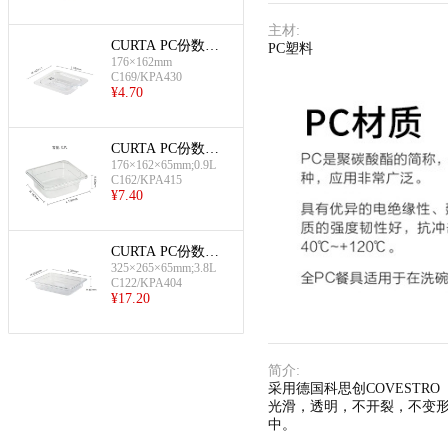
主材
:
CURTA PC份数盆
PC塑料
176×162mm
标准盖(1/6份盆盖-
C169/KPA430
带槽,透明)
¥
4.70
CURTA PC份数盆
176×162×65mm;0.9L
(1/6份盆-65mm深)
C162/KPA415
¥
7.40
CURTA PC份数盆
325×265×65mm;3.8L
(1/2份盆-65mm深)
C122/KPA404
¥
17.20
简介
:
采用德国科思创COVESTR
光滑，透明，不开裂，不变形
中。