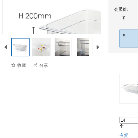
会员价:
¥
¥
收藏
分享
个
有货