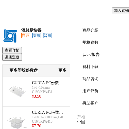
加入购物
预览
酒总易快得
商品介绍
自营
增票
普票
规格参数
查看详情
认证/报告
进店逛逛
资料下载
更多塑胶份数盆
更多
商品咨询
CURTA PC份数盆
176×108mm
标准盖(1/9份盆盖-
用户评价
C199/KPA431
带槽,透明)
¥
3.50
典型客户
CURTA PC份数盆
产地
:
176×162×100mm;1.4L
(1/6份盆-100mm深)
C164/KPA416
中国
¥
7.70