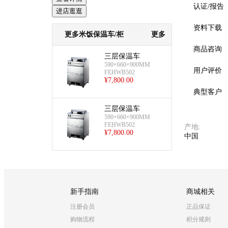
认证/报告
进店逛逛
资料下载
更多米饭保温车/柜
更多
商品咨询
三层保温车
590×660×900MM
用户评价
FEHWB502
¥
7,800.00
典型客户
三层保温车
590×660×900MM
FEHWB502
产地
:
¥
7,800.00
中国
新手指南
商城相关
注册会员
正品保证
购物流程
积分规则
预览