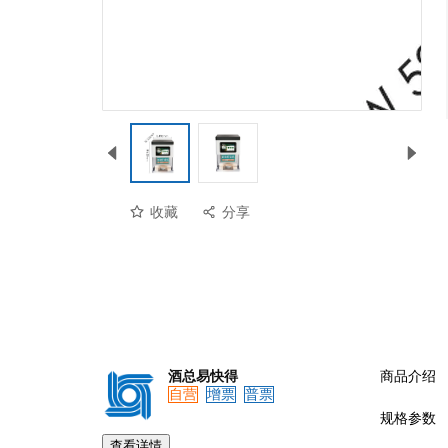
收藏
分享
酒总易快得
商品介绍
自营
增票
普票
规格参数
查看详情