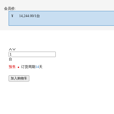
会员价:
¥
14,244.00
/
1
台
台
预售
订货周期
14
天
加入购物车