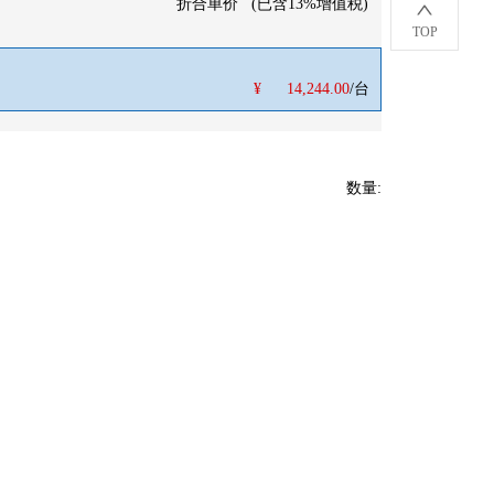
折合单价
(
已含13%增值税
)
TOP
¥
14,244.00
/台
数量
: