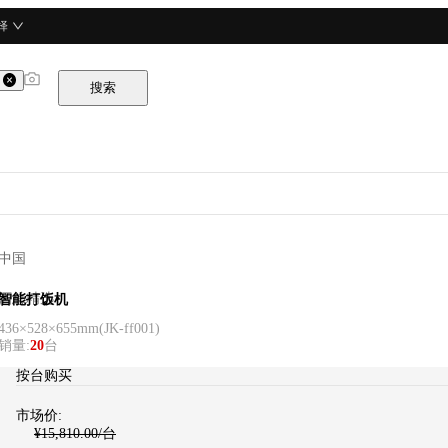
择
搜索
中国
酒总精选
智能打饭机
436×528×655mm
(
JK-ff001
)
销量
:
20
台
按台购买
市场价:
¥
15,810.00
/台