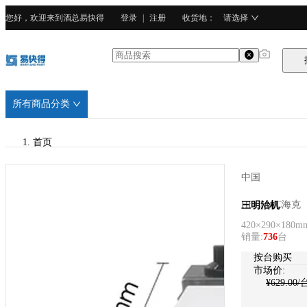
您好，欢迎来到酒总易快得
登录
|
注册
收货地
：
请选择
所有商品分类
首页
/
中国
HECMAC海克
HECMAC海克
三明治机
420×290×180m
销量
:
736
台
按台购买
市场价:
¥
629.00
/