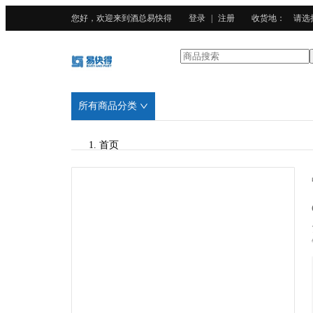
您好，欢迎来到酒总易快得
登录
|
注册
收货地
：
请选
所有商品分类
首页
/
CURTA科得
/
陶瓷