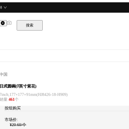
择
搜索
中国
CURTA科得
日式圆碗(7英寸紫花)
7inch;177×177×91mm
(
HJ8426-18-H909
)
销量
:
461
个
按
组
购买
市场价:
¥
20.60
/个