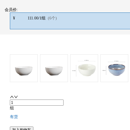
会员价:
¥
111.00
/
1
组
(
6
个
)
组
有货
加入购物车