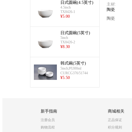
日式圆碗(4.5英寸)
主材
:
4.5inch
陶瓷
TX8426-1
¥
5.00
陶瓷
日式圆碗(5英寸)
5inch
TX8426-2
¥
8.30
韩式碗(5英寸)
5inch;约300ml
CURCG376/51744
¥
5.50
新手指南
商城相关
注册会员
正品保证
购物流程
积分规则