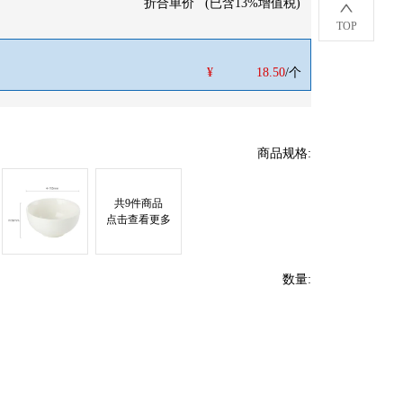
折合单价
(
已含13%增值税
)
TOP
¥
18.50
/个
商品规格
:
共
9
件商品
点击查看更多
数量
: