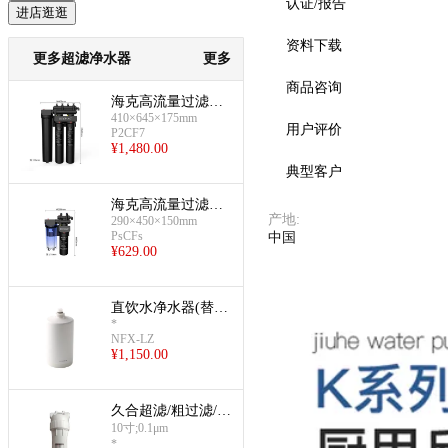
认证/报告
进店逛逛
资料下载
更多超滤净水器
更多
商品咨询
预览
海克高流量过滤器
410×645×175mm
(20英寸双头)
用户评价
P2CF7
¥
1,480.00
典型客户
海克高流量过滤器
产地
:
290×450×150mm
(10英寸单头)
PsCFs
中国
¥
629.00
直饮水净水器(替换
*
滤芯(0.15微米))
NFX-LZ
¥
1,150.00
久合超滤/粗过滤/活
性炭套装(超滤套
10寸;0.1μm
*
装)