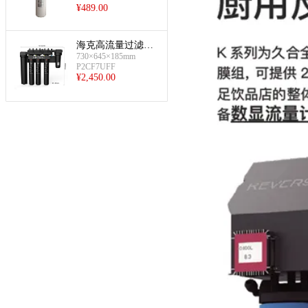
¥
489.00
海克高流量过滤器
730×645×185mm
(20英寸阻垢)
P2CF7UFF
¥
2,450.00