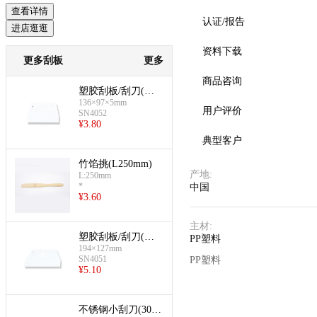
查看详情
认证/报告
进店逛逛
资料下载
更多刮板
更多
商品咨询
塑胶刮板/刮刀(三
136×97×5mm
能硬质刮板)
用户评价
SN4052
¥
3.80
典型客户
竹馅挑(L250mm)
产地
:
L:250mm
*
中国
¥
3.60
主材
:
塑胶刮板/刮刀(三
PP塑料
194×127mm
能刮刀)
SN4051
PP塑料
¥
5.10
不锈钢小刮刀(304