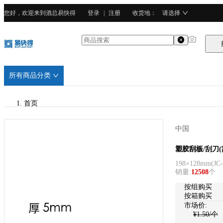
您好，欢迎来到酒总易快得
登录
|
注册
收货地
：
请选择
所有商品分类
首页
/
中国
酒总精选
酒总精选
塑胶刮板/刮刀(
198×128mm
(
JC
/
销量
:
12508
个
PP塑料
按
组
购买
按箱购买
市场价:
¥
1.50
/个