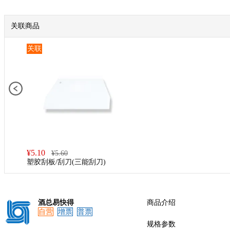
关联商品
预览
关联
¥
5.10
¥
5.60
塑胶刮板/刮刀(三能刮刀)
酒总易快得
商品介绍
自营
增票
普票
规格参数