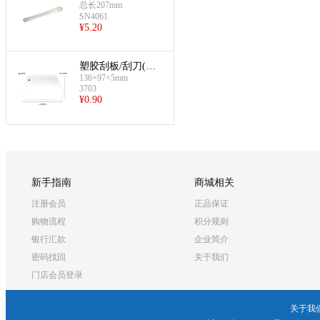
不锈钢)
总长207mm
SN4061
¥
5.20
塑胶刮板/刮刀(硬
136×97×5mm
质刮板)
3703
¥
0.90
新手指南
商城相关
注册会员
正品保证
购物流程
积分规则
银行汇款
企业简介
密码找回
关于我们
门店会员登录
关于我