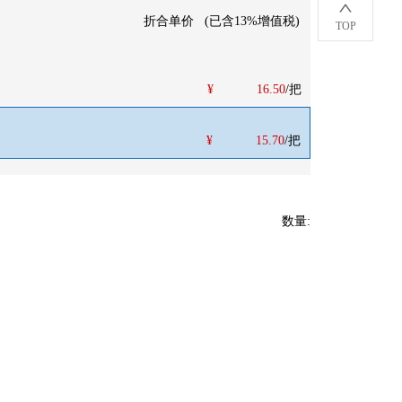
折合单价
(
已含13%增值税
)
TOP
¥
16.50
/把
¥
15.70
/把
数量
: