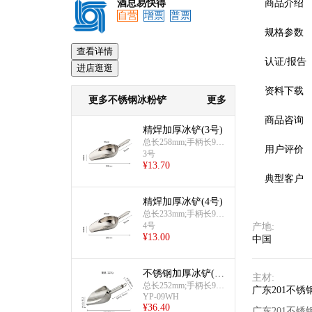
酒总易快得
商品介绍
自营
增票
普票
规格参数
查看详情
认证/报告
进店逛逛
资料下载
更多不锈钢冰粉铲
更多
商品咨询
精焊加厚冰铲(3号)
总长258mm;手柄长93m
用户评价
m;口宽52mm;总宽95m
3号
¥
13.70
m;厚1.2mm,约207g
典型客户
精焊加厚冰铲(4号)
总长233mm;手柄长93m
m;口宽50mm;总宽87m
4号
产地
:
¥
13.00
m;厚1.2mm,约147g
中国
不锈钢加厚冰铲(加
主材
:
大号)
总长252mm;手柄长90m
广东201不锈
YP-09WH
m;口宽70mm;总宽88m
预览
¥
36.40
m;约226g;301ml
广东201不锈