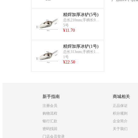
精焊加厚冰铲(5号)
总长210mm;手柄长93m
m;口宽43mm;总宽67m
5号
¥
11.70
m;厚1.2mm,约118g
精焊加厚冰铲(1号)
总长313mm;手柄长114
mm;口宽80mm;总宽128
1号
¥
22.50
mm;厚1.2mm,约298g
新手指南
商城相关
注册会员
正品保证
购物流程
积分规则
银行汇款
企业简介
密码找回
关于我们
门店会员登录