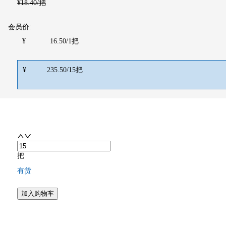
¥
18.40
/把
会员价:
¥
16.50
/
1
把
¥
235.50
/
15
把
把
有货
加入购物车