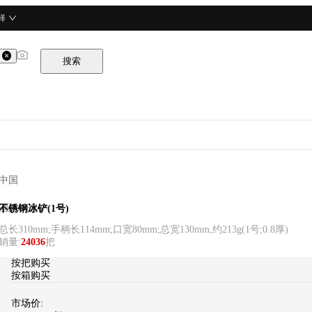
择
搜索
中国
酒总精选
不锈钢冰铲(1号)
总长310mm;手柄长114mm;口宽80mm;总宽130mm,约213g
(
1号;0.8厚
)
销量
:
24036
把
按把购买
按箱购买
市场价: