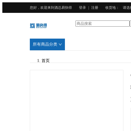
您好，欢迎来到酒总易快得
登录
|
注册
收货地
：
请选
所有商品分类
首页
/
酒总精选
/
广东201不锈钢