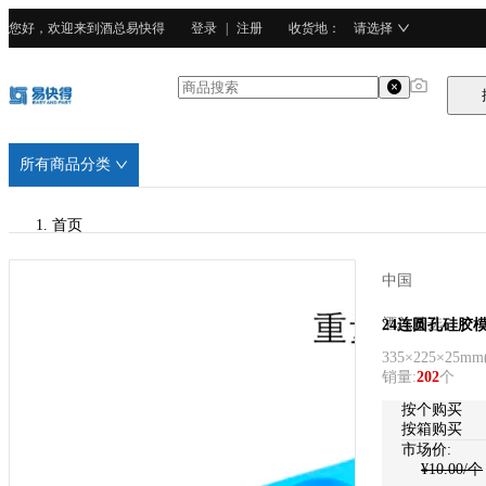
您好，欢迎来到酒总易快得
登录
|
注册
收货地
：
请选择
所有商品分类
首页
/
中国
酒总精选
酒总精选
24连圆孔硅胶
335×225×25mm
/
销量
:
202
个
硅胶
按个购买
按箱购买
市场价:
¥
10.00
/个