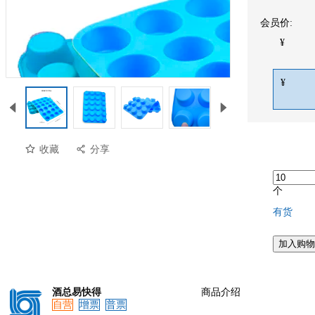
会员价:
¥
¥
收藏
分享
个
有货
加入购物
酒总易快得
商品介绍
自营
增票
普票