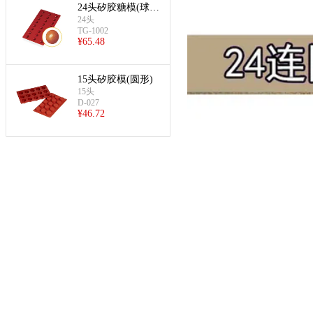
24头矽胶糖模(球
形)
24头
TG-1002
¥
65.48
15头矽胶模(圆形)
15头
D-027
¥
46.72