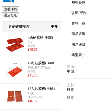
规格参数
查看详情
认证/报告
进店逛逛
预览
资料下载
更多硅胶模具
更多
商品咨询
6头矽胶模(半圆)
6头
用户评价
D-002
¥
49.37
典型客户
D款 硅胶模(D-005
产地
:
款硅胶模)
15头;295×175mm
中国
D-005
¥
41.70
主材
:
15头矽胶模(半球)
硅胶
15头
D-205/D005
硅胶
¥
46.72