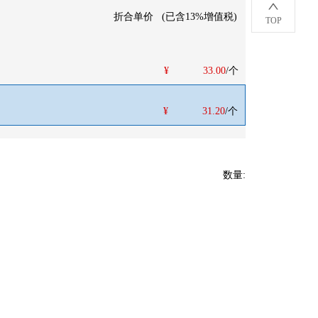
折合单价
(
已含13%增值税
)
TOP
¥
33.00
/个
¥
31.20
/个
数量
: