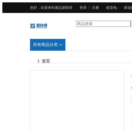
您好，欢迎来到酒总易快得
登录
|
注册
收货地
：
请选
所有商品分类
首页
/
酒总精选
/
竹