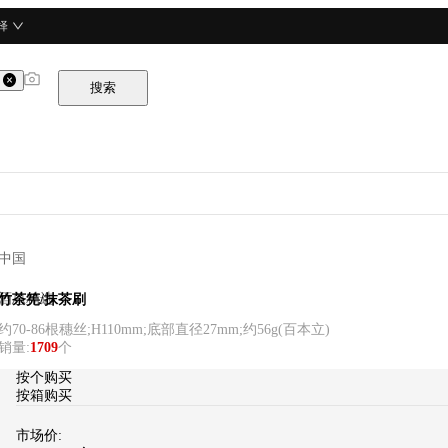
择
搜索
中国
酒总精选
竹茶筅/抹茶刷
约70-86根穗丝;H110mm;底部直径27mm;约56g
(
百本立
)
销量
:
1709
个
按个购买
按箱购买
市场价: