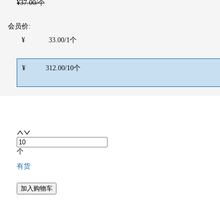
¥
37.00
/个
会员价:
¥
33.00
/
1
个
¥
312.00
/
10
个
个
有货
加入购物车