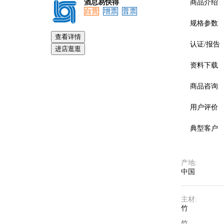
酒总易快得
商品介绍
自营
增票
普票
规格参数
查看详情
认证/报告
进店逛逛
资料下载
商品咨询
用户评价
典型客户
产地
:
中国
主材
:
竹
预览
竹