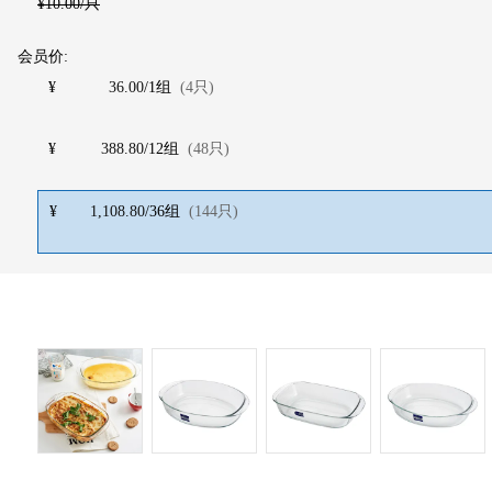
¥
10.00
/只
会员价:
¥
36.00
/
1
组
(
4
只
)
¥
388.80
/
12
组
(
48
只
)
¥
1,108.80
/
36
组
(
144
只
)