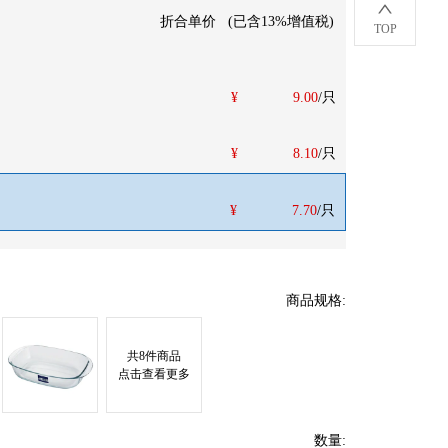
折合单价
(
已含13%增值税
)
TOP
¥
9.00
/只
¥
8.10
/只
¥
7.70
/只
商品规格
:
共
8
件商品
点击查看更多
数量
: