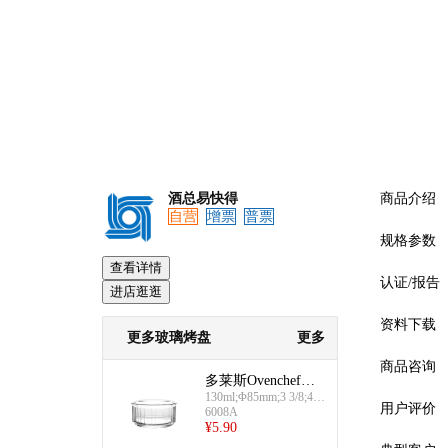
酒总易快得
商品介绍
自营
增票
普票
规格参数
查看详情
认证/报告
进店逛逛
资料下载
更多玻璃烤盘
更多
商品咨询
多莱斯Ovenchef玻
130ml;Φ85mm;3 3/8;4 5/
璃烤盘(透明圆形-1
用户评价
8oz
6008A
30ml)
¥
5.90
预览