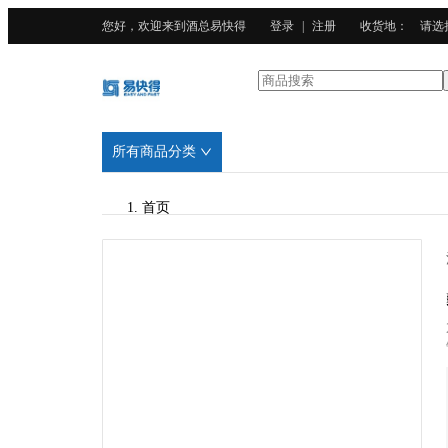
您好，欢迎来到酒总易快得
登录
|
注册
收货地
：
请选
所有商品分类
首页
/
DURALEX
/
钢化玻璃