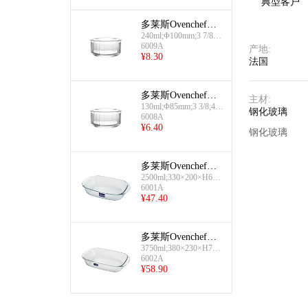
典型客户
多莱斯Ovenchef玻
240ml;Φ100mm;3 7/8";8
璃烤盘(透明圆形-2
1/2oz
6009A
40ml)
产地
:
¥
8.30
法国
多莱斯Ovenchef系
主材
:
130ml;Φ85mm;3 3/8;4 5/
列烤盘(透明圆形玻
钢化玻璃
8oz
6008A
璃烤杯130ml)
¥
6.40
钢化玻璃
多莱斯Ovenchef系
2500ml;330×200×H65m
列烤盘(透明长方形
m;13inch;88OZ
6001A
玻璃烤盘2500ml)
¥
47.40
多莱斯Ovenchef系
3750ml;380×230×H70m
列烤盘(透明长方形
m;15inch;132OZ
6002A
玻璃烤盘3750ml)
¥
58.90