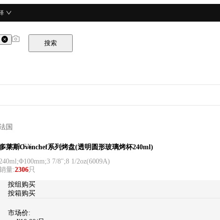
择
搜索
法国
DURALEX
多莱斯Ovenchef系列烤盘(透明圆形玻璃烤杯240ml)
240ml;Φ100mm;3 7/8";8 1/2oz
(
6009A
)
销量
:
2306
只
按
组
购买
按箱购买
市场价: