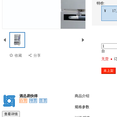
特价:
¥
17,
台
收藏
分享
无货
未上架
酒总易快得
商品介绍
自营
增票
普票
预览
规格参数
查看详情