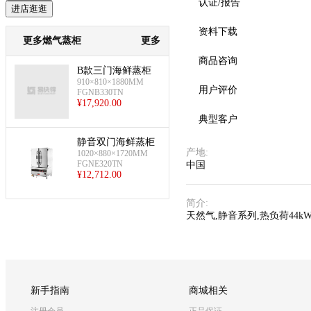
认证/报告
进店逛逛
资料下载
更多燃气蒸柜
更多
商品咨询
B款三门海鲜蒸柜
910×810×1880MM
用户评价
FGNB330TN
¥
17,920.00
典型客户
静音双门海鲜蒸柜
产地
:
1020×880×1720MM
FGNE320TN
中国
¥
12,712.00
简介
:
天然气,静音系列,热负荷44kW
新手指南
商城相关