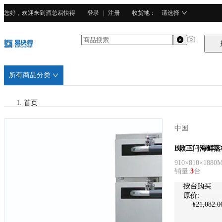
您好，欢迎来到酒总易快得
登录
|
注册
收货地
：
请选择
所有商品分类
首页
/
中国
HECMAC海克
HECMAC海克
B款三门海鲜蒸
910×810×1880
销量
:
3
台
按台购买
原价:
¥
21,082.0