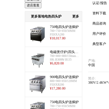
认证/报告
进店逛逛
资料下载
更多落地电热四头炉
更多
商品咨询
750电四头炉连焗炉
700×750×850/50MM
用户评价
FEHXA200
¥
10,017.00
典型客户
电磁煲仔炉(四头-
700×800×800/150mm,3.
柜式-电磁)
5kw×4/380V
HK-B300Ⅳ-B135
产地
:
¥
6,820.00
中国
900电四头炉连焗炉
简介
:
800×900×850/120MM
380V/2.4KW*
FEHXB200
¥
17,280.00
750电四头炉连焗炉
预览
700×750×850/50MM