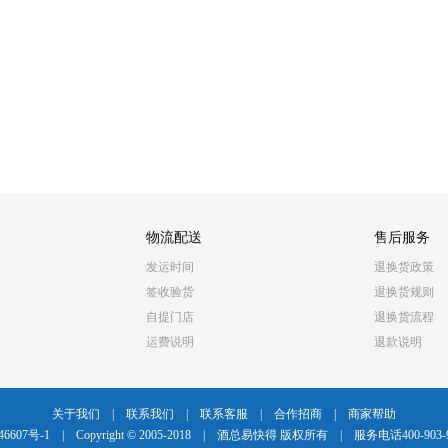
物流配送
售后服务
发运时间
退换货政策
签收验货
退换货规则
自提门店
退换货流程
运费说明
退款说明
关于我们
|
联系我们
|
联系客服
|
合作招商
|
商家帮助
46607号-1
|
Copyright © 2005-2018
|
酒总易快得 版权所有
|
服务电话400-903-9