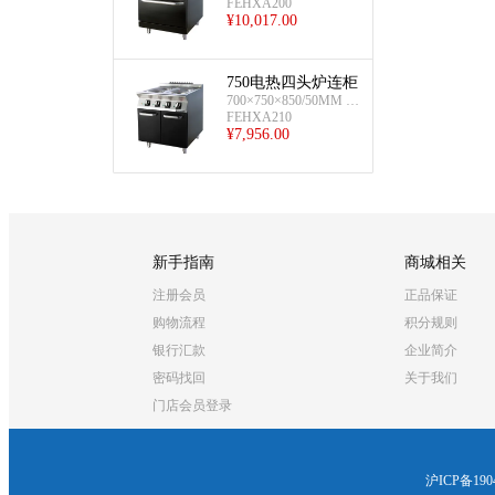
FEHXA200
¥
10,017.00
750电热四头炉连柜
700×750×850/50MM 2.
4KW*4/380
FEHXA210
¥
7,956.00
新手指南
商城相关
注册会员
正品保证
购物流程
积分规则
银行汇款
企业简介
密码找回
关于我们
门店会员登录
沪ICP备190