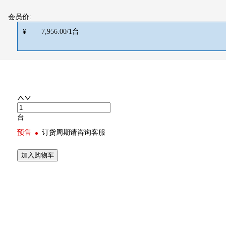
会员价:
¥
7,956.00
/
1
台
台
预售
订货周期请咨询客服
加入购物车