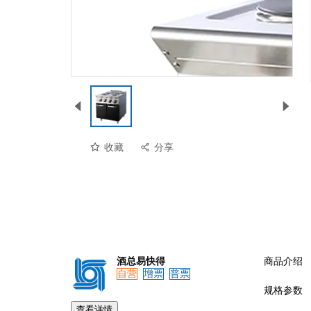
收藏
分享
酒总易快得
商品介绍
自营
增票
普票
规格参数
查看详情