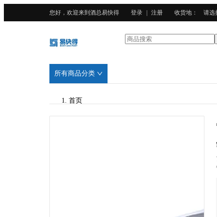
您好，欢迎来到酒总易快得
登录
|
注册
收货地
：
请选
所有商品分类
首页
/
HECMAC海克