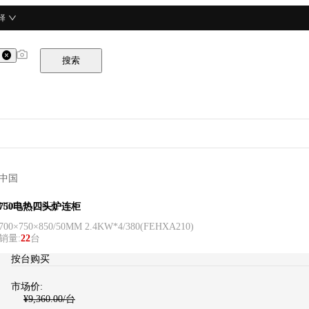
择
搜索
中国
HECMAC海克
750电热四头炉连柜
700×750×850/50MM 2.4KW*4/380
(
FEHXA210
)
销量
:
22
台
按台购买
市场价:
¥
9,360.00
/台