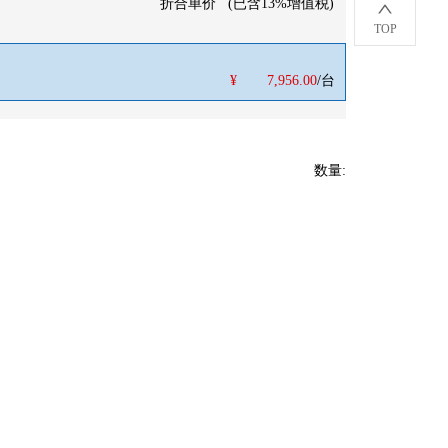
折合单价
(
已含13%增值税
)
TOP
¥
7,956.00
/台
数量
: